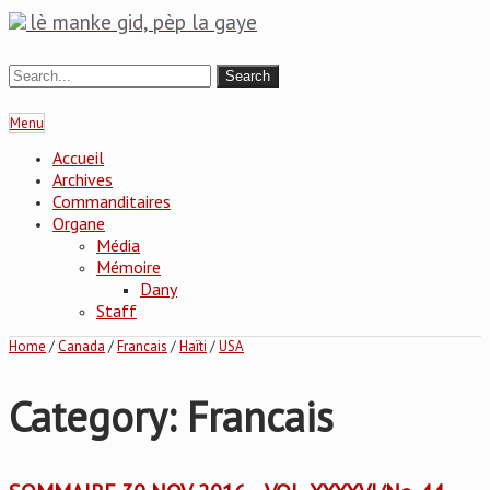
lè manke gid, pèp la gaye
Menu
Accueil
Archives
Commanditaires
Organe
Média
Mémoire
Dany
Staff
Home
/
Canada
/
Francais
/
Haïti
/
USA
Category: Francais