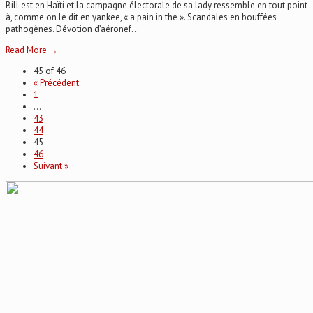
Bill est en Haïti et la campagne électorale de sa lady ressemble en tout point
à, comme on le dit en yankee, « a pain in the ». Scandales en bouffées
pathogènes. Dévotion d’aéronef...
Read More →
45 of 46
« Précédent
1
…
43
44
45
46
Suivant »