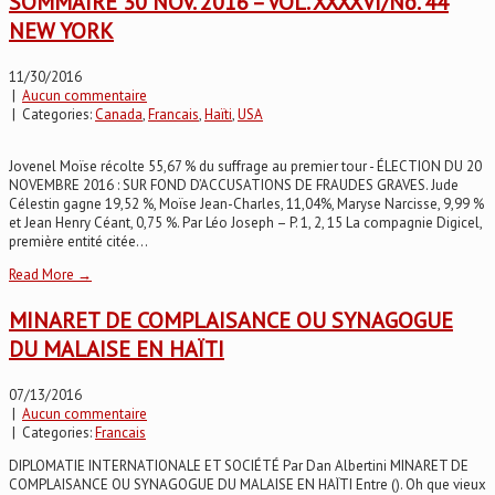
SOMMAIRE 30 NOV. 2016 – VOL. XXXXVI/No. 44
NEW YORK
11/30/2016
|
Aucun commentaire
| Categories:
Canada
,
Francais
,
Haïti
,
USA
Jovenel Moïse récolte 55,67 % du suffrage au premier tour - ÉLECTION DU 20
NOVEMBRE 2016 : SUR FOND D’ACCUSATIONS DE FRAUDES GRAVES. Jude
Célestin gagne 19,52 %, Moïse Jean-Charles, 11,04%, Maryse Narcisse, 9,99 %
et Jean Henry Céant, 0,75 %. Par Léo Joseph – P. 1, 2, 15 La compagnie Digicel,
première entité citée...
Read More →
MINARET DE COMPLAISANCE OU SYNAGOGUE
DU MALAISE EN HAÏTI
07/13/2016
|
Aucun commentaire
| Categories:
Francais
DIPLOMATIE INTERNATIONALE ET SOCIÉTÉ Par Dan Albertini MINARET DE
COMPLAISANCE OU SYNAGOGUE DU MALAISE EN HAÏTI Entre (). Oh que vieux