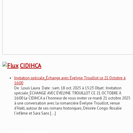
CIDIHCA
Invitation spéciale_Échange avec Évelyne Trouillot ce 21 Octobre à
16:00
De : Louis Laura Date : sam. 18 oct. 2025 à 15:23 Objet : Invitation
spéciale_ÉCHANGE AVEC ÉVELYNE TROUILLOT CE 21 OCTOBRE À
16:00 Le CIDIHCA a l’honneur de vous inviter ce mardi 21 octobre 2025
à une conversation avec la romancière Évelyne Trouillot, venue
d’Haïti, autour de ses romans historiques, Désirée Congo. Rosalie
l’infâme et Sara Sans […]