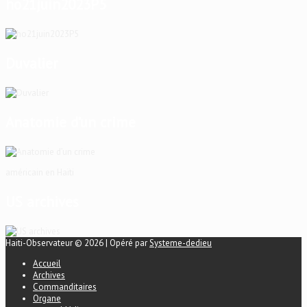
ho21juin2023P5
Duvalier
Anatomie d’un crime
américain en Haïti
US archives
Haiti-Observateur © 2026 | Opéré par
Systeme-dedieu
Accueil
Archives
Commanditaires
Organe