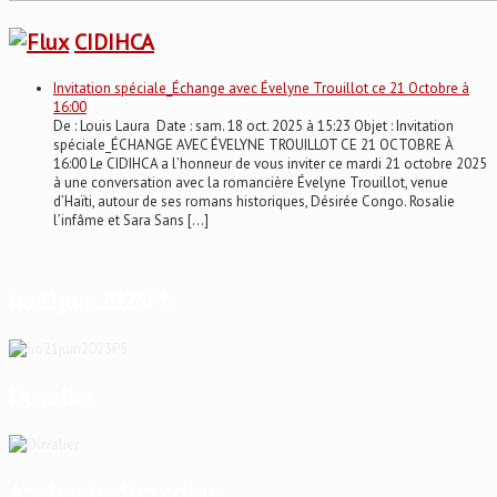
CIDIHCA
Invitation spéciale_Échange avec Évelyne Trouillot ce 21 Octobre à
16:00
De : Louis Laura Date : sam. 18 oct. 2025 à 15:23 Objet : Invitation
spéciale_ÉCHANGE AVEC ÉVELYNE TROUILLOT CE 21 OCTOBRE À
16:00 Le CIDIHCA a l’honneur de vous inviter ce mardi 21 octobre 2025
à une conversation avec la romancière Évelyne Trouillot, venue
d’Haïti, autour de ses romans historiques, Désirée Congo. Rosalie
l’infâme et Sara Sans […]
ho21juin2023P5
Duvalier
Anatomie d’un crime