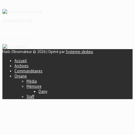
américain en Haïti
US archives
Haiti-Observateur © 2026 | Opéré par
Systeme-dedieu
Accueil
Archives
Commanditaires
Organe
Média
Mémoire
Dany
Staff