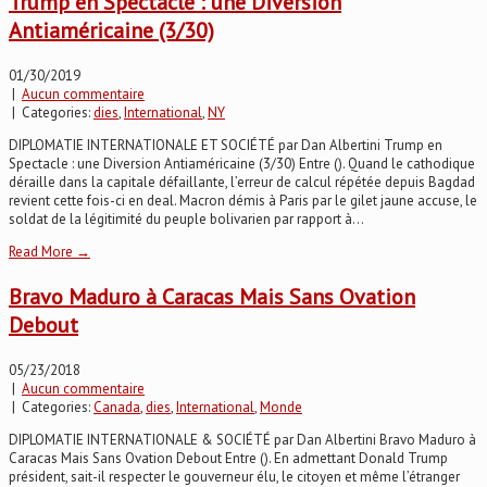
Trump en Spectacle : une Diversion
Antiaméricaine (3/30)
01/30/2019
|
Aucun commentaire
| Categories:
dies
,
International
,
NY
DIPLOMATIE INTERNATIONALE ET SOCIÉTÉ par Dan Albertini Trump en
Spectacle : une Diversion Antiaméricaine (3/30) Entre (). Quand le cathodique
déraille dans la capitale défaillante, l’erreur de calcul répétée depuis Bagdad
revient cette fois-ci en deal. Macron démis à Paris par le gilet jaune accuse, le
soldat de la légitimité du peuple bolivarien par rapport à...
Read More →
Bravo Maduro à Caracas Mais Sans Ovation
Debout
05/23/2018
|
Aucun commentaire
| Categories:
Canada
,
dies
,
International
,
Monde
DIPLOMATIE INTERNATIONALE & SOCIÉTÉ par Dan Albertini Bravo Maduro à
Caracas Mais Sans Ovation Debout Entre (). En admettant Donald Trump
président, sait-il respecter le gouverneur élu, le citoyen et même l’étranger