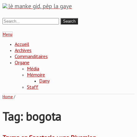
lè manke gid, pèp la gaye
Menu
Accueil
Archives
Commanditaires
Organe
Média
Mémoire
Dany
Staff
Home
/
Tag: bogota