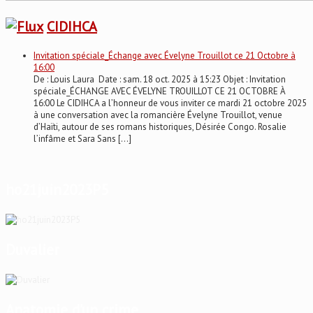
CIDIHCA
Invitation spéciale_Échange avec Évelyne Trouillot ce 21 Octobre à
16:00
De : Louis Laura Date : sam. 18 oct. 2025 à 15:23 Objet : Invitation
spéciale_ÉCHANGE AVEC ÉVELYNE TROUILLOT CE 21 OCTOBRE À
16:00 Le CIDIHCA a l’honneur de vous inviter ce mardi 21 octobre 2025
à une conversation avec la romancière Évelyne Trouillot, venue
d’Haïti, autour de ses romans historiques, Désirée Congo. Rosalie
l’infâme et Sara Sans […]
ho21juin2023P5
Duvalier
Anatomie d’un crime