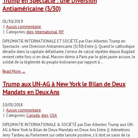
Trump en Spectacle : une Diversion
Antiaméricaine (3/30)
01/30/2019
|
Aucun commentaire
| Categories:
dies
,
International
,
NY
DIPLOMATIE INTERNATIONALE ET SOCIÉTÉ par Dan Albertini Trump en
Spectacle : une Diversion Antiaméricaine (3/30) Entre (). Quand le cathodique
déraille dans la capitale défaillante, l’erreur de calcul répétée depuis Bagdad
revient cette fois-ci en deal. Macron démis à Paris par le gilet jaune accuse, le
soldat de la légitimité du peuple bolivarien par rapport à...
Read More →
Trump aux UN-AG à New York le Bilan de Deux
Mandats en Deux Ans
10/03/2018
|
Aucun commentaire
| Categories:
Canada
,
dies
,
USA
DIPLOMATIE INTERNATIONALE & SOCIÉTÉ par Dan Albertini Trump aux UN-
AG à New York le Bilan de Deux Mandats en Deux Ans Entre (). Admettons
Jerry Tardieu au Parlement sur cette lancée positive, s’il doit se saisir de la