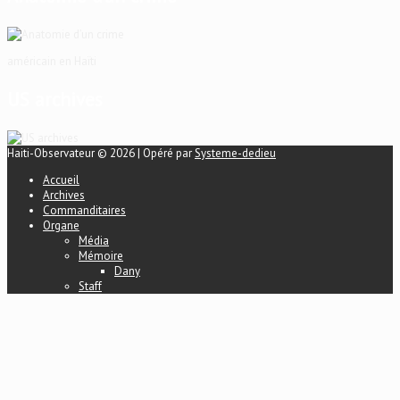
américain en Haïti
US archives
Haiti-Observateur © 2026 | Opéré par
Systeme-dedieu
Accueil
Archives
Commanditaires
Organe
Média
Mémoire
Dany
Staff