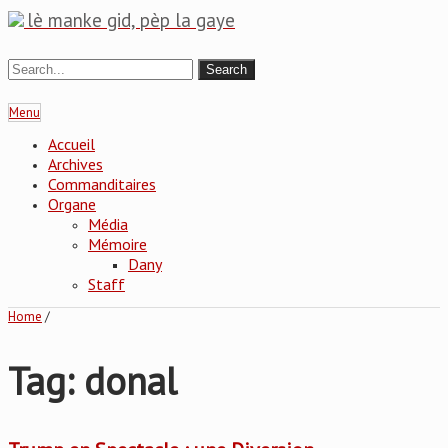
lè manke gid, pèp la gaye
Menu
Accueil
Archives
Commanditaires
Organe
Média
Mémoire
Dany
Staff
Home
/
Tag: donal