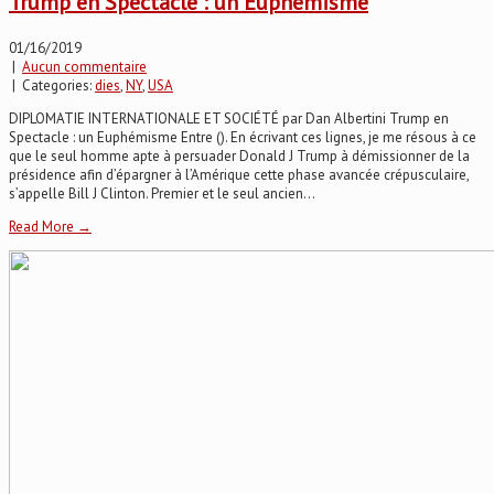
Trump en Spectacle : un Euphémisme
01/16/2019
|
Aucun commentaire
| Categories:
dies
,
NY
,
USA
DIPLOMATIE INTERNATIONALE ET SOCIÉTÉ par Dan Albertini Trump en
Spectacle : un Euphémisme Entre (). En écrivant ces lignes, je me résous à ce
que le seul homme apte à persuader Donald J Trump à démissionner de la
présidence afin d’épargner à l’Amérique cette phase avancée crépusculaire,
s’appelle Bill J Clinton. Premier et le seul ancien...
Read More →