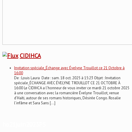
CIDIHCA
Invitation spéciale_Échange avec Évelyne Trouillot ce 21 Octobre à
16:00
De : Louis Laura Date : sam. 18 oct. 2025 à 15:23 Objet : Invitation
spéciale_ÉCHANGE AVEC ÉVELYNE TROUILLOT CE 21 OCTOBRE À
16:00 Le CIDIHCA a l’honneur de vous inviter ce mardi 21 octobre 2025
à une conversation avec la romancière Évelyne Trouillot, venue
d’Haïti, autour de ses romans historiques, Désirée Congo. Rosalie
l’infâme et Sara Sans […]
ho21juin2023P5