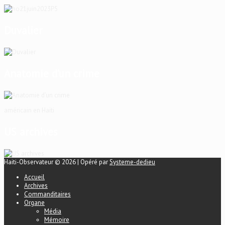
Duvalier
Anatomie d’un crime
américain en Haïti
US archives
Haiti-Observateur © 2026 | Opéré par
Systeme-dedieu
Accueil
Archives
Commanditaires
Organe
Média
Mémoire