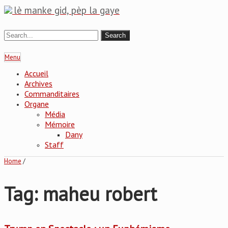
lè manke gid, pèp la gaye
Menu
Accueil
Archives
Commanditaires
Organe
Média
Mémoire
Dany
Staff
Home
/
Tag: maheu robert