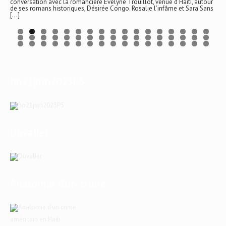
conversation avec la romancière Évelyne Trouillot, venue d’Haïti, autour
de ses romans historiques, Désirée Congo. Rosalie l’infâme et Sara Sans
[…]
ho21juin2023P5
Duvalier
Anatomie d’un crime
américain en Haïti