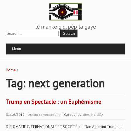
lè manke gid, pèp la gaye
Menu
Home
/
Tag: next generation
Trump en Spectacle : un Euphémisme
01/16/2019
|
Aucun commentaire
| Categories:
dies
,
NY
,
USA
DIPLOMATIE INTERNATIONALE ET SOCIÉTÉ par Dan Albertini Trump en