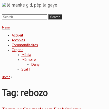
lè manke gid, pèp la gaye
Menu
Accueil
Archives
Commanditaires
Organe
Média
Mémoire
Dany
Staff
Home
/
Tag: rebozo