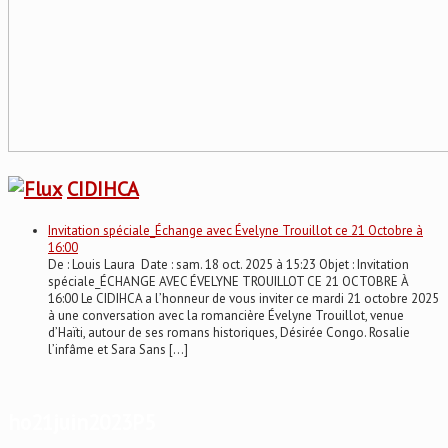
CIDIHCA
Invitation spéciale_Échange avec Évelyne Trouillot ce 21 Octobre à
16:00
De : Louis Laura Date : sam. 18 oct. 2025 à 15:23 Objet : Invitation
spéciale_ÉCHANGE AVEC ÉVELYNE TROUILLOT CE 21 OCTOBRE À
16:00 Le CIDIHCA a l’honneur de vous inviter ce mardi 21 octobre 2025
à une conversation avec la romancière Évelyne Trouillot, venue
d’Haïti, autour de ses romans historiques, Désirée Congo. Rosalie
l’infâme et Sara Sans […]
ho21juin2023P5