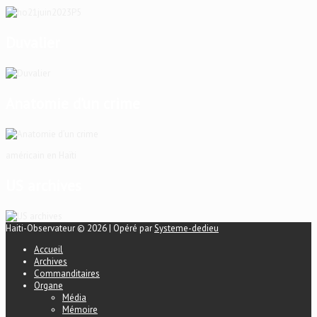
Duvalier
Anatomie d’un crime
américain en Haïti
US archives
Haiti-Observateur © 2026 | Opéré par
Systeme-dedieu
Accueil
Archives
Commanditaires
Organe
Média
Mémoire