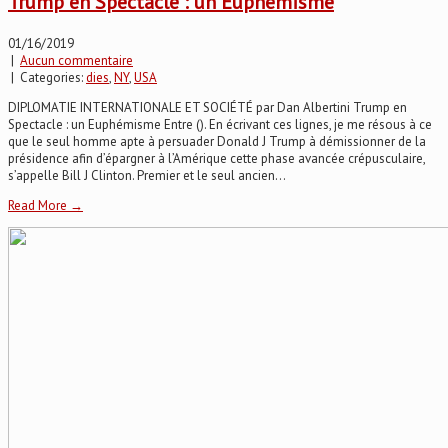
Trump en Spectacle : un Euphémisme
01/16/2019
|
Aucun commentaire
| Categories:
dies
,
NY
,
USA
DIPLOMATIE INTERNATIONALE ET SOCIÉTÉ par Dan Albertini Trump en
Spectacle : un Euphémisme Entre (). En écrivant ces lignes, je me résous à ce
que le seul homme apte à persuader Donald J Trump à démissionner de la
présidence afin d’épargner à l’Amérique cette phase avancée crépusculaire,
s’appelle Bill J Clinton. Premier et le seul ancien...
Read More →